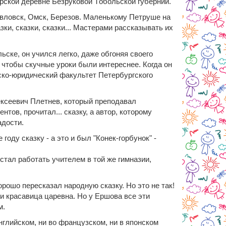
рской деревне Безруковой Tобольской губернии.
авловск, Омск, Березов. Маленькому Петруше на
ки, сказки, сказки... Мастерами рассказывать их
ьске, он учился легко, даже обгоняя своего
 чтобы скучные уроки были интереснее. Когда он
ско-юридический факультет Петербургского
ксеевич Плетнев, который преподавал
тов, прочитал... сказку, а автор, которому
адости.
оду сказку - а это и был "Конек-горбунок" -
стал работать учителем в той же гимназии,
орошо пересказал народную сказку. Но это не так!
 и красавица царевна. Но у Ершова все эти
м.
английском, ни во французском, ни в японском