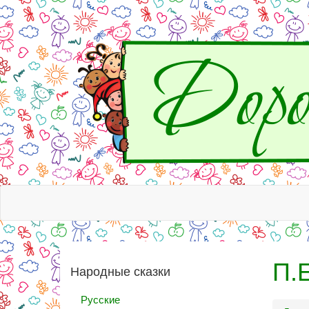
П.
Народные сказки
Русские