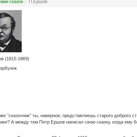
ами сказок
П.Ершов
в (1815-1869)
Горбунок
ве "сказочник" ты, наверное, представляешь старого доброго ст
ике? А между тем Петр Ершов написал свою сказку, когда ему б