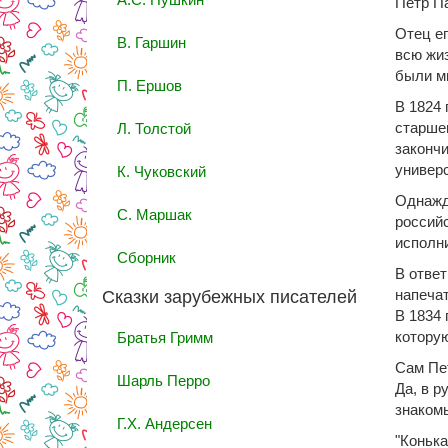
Петр Па
Отец ег
В. Гаршин
всю жиз
были мн
П. Ершов
В 1824 
старшег
Л. Толстой
закончи
универс
К. Чуковский
Однажд
С. Маршак
российс
исполни
Сборник
В ответ
напечат
Сказки зарубежных писателей
В 1834 
которую
Братья Гримм
Сам Пет
Шарль Перро
Да, в р
знакомы
Г.Х. Андерсен
"Конька