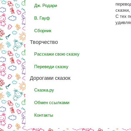
перевод
Дж. Родари
сказки,
С тех п
В. Гауф
удивля
Сборник
Творчество
Расскажи свою сказку
Переведи сказку
Дорогами сказок
Сказка.ру
Обмен ссылками
Контакты