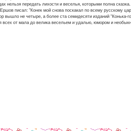
ах нельзя передать лихости и веселья, которыми полна сказка.
 Ершов писал: "Конек мой снова поскакал по всему русскому цар
ор вышло не четыре, а более ста семидесяти изданий "Конька-го
я всех от мала до велика весельем и удалью, юмором и необы