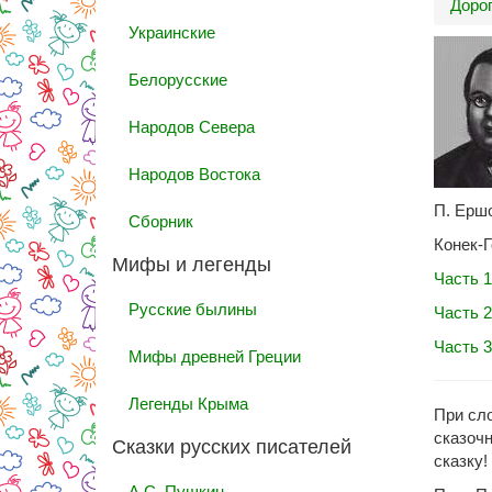
Дорог
Украинские
Белорусские
Народов Севера
Народов Востока
П. Ершо
Сборник
Конек-
Мифы и легенды
Часть 1
Русские былины
Часть 2
Часть 3
Мифы древней Греции
Легенды Крыма
При сло
сказочн
Сказки русских писателей
сказку!
А.С. Пушкин