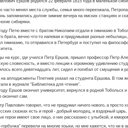
влович Ершов родился 22 февраля 1815 года в маленькой сиби
о часто менял места службы, семья много переезжала, Петроп
нь запомнились долгие зимние вечера на ямскиx станциях и сказ
огие сибиряки.
году Петю вместе с братом Николаем отдали в гимназию в Тобол
о брата, вечно что-то напевая и придумывая разные небылицы,
л гимназию, то отправился в Петербург и поступил на философ
итета.
ы на курс, где учился Петр Ершов, пришел профессор Петр Але
кую словесность, и вместо лекции к огромному удивлению студен
лось всего девятнадцать лет, сидел и погибал от смущения и р
 на аплодисменты Плетнев указал на студента Ершова. В том же г
али в журнале "Библиотека для чтения".
году Ершов окончил университет, вернулся в родной Тобольск и 
 окончил сам.
р Павлович говорил, что не придумал ничего нового, а просто х
усских сказках есть и герой - добрый молодец, и вздорный царь,
е герои имеют свое лицо, о них рассказано с улыбкой, и юморо
-горбунка" перевели на многие языки, но мне кажется, что ни в 